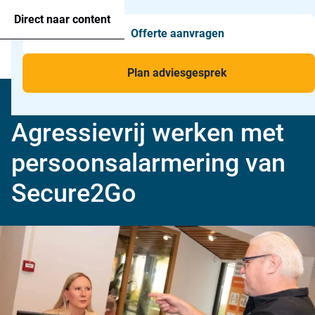
Agressie alarmering
+31 26 820 02 63
Too
Direct naar content
Offerte aanvragen
Man-down & BHV Alarmering
Too
Menu
Voor wie
Too
Plan adviesgesprek
Toepassingen
Too
AGRESSIE
Agressievrij werken met
persoonsalarmering van
Secure2Go