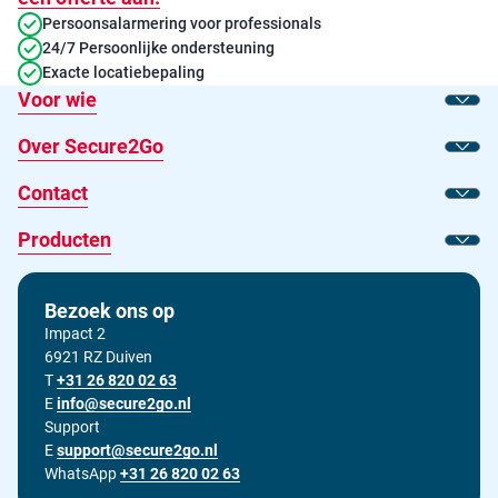
Persoonsalarmering voor professionals
24/7 Persoonlijke ondersteuning
Exacte locatiebepaling
Voor wie
Toon
Over Secure2Go
Toon
Contact
Toon
Producten
Toon
Bezoek ons op
Impact 2
6921 RZ Duiven
T
Bel ons op
+31 26 820 02 63
E
Stuur ons een e-mail op
info@secure2go.nl
Support
E
Stuur onze support afdeling een e-mail op
support@secure2go.nl
WhatsApp
+31 26 820 02 63