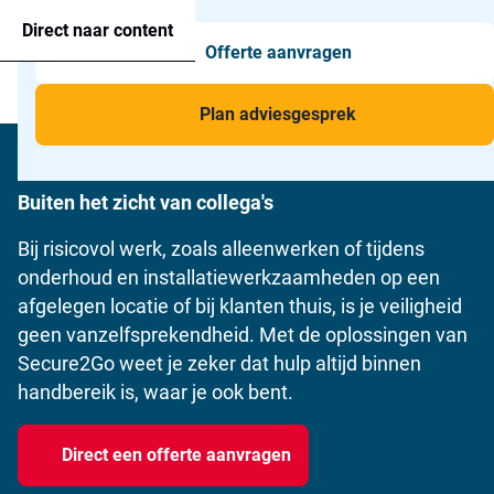
Agressie alarmering
+31 26 820 02 63
Too
Direct naar content
Offerte aanvragen
Man-down & BHV Alarmering
Too
Menu
Voor wie
Too
Plan adviesgesprek
Bij risicovol werk
Toepassingen
Too
Buiten het zicht van collega's
Bij risicovol werk, zoals alleenwerken of tijdens
onderhoud en installatiewerkzaamheden op een
afgelegen locatie of bij klanten thuis, is je veiligheid
geen vanzelfsprekendheid. Met de oplossingen van
Secure2Go weet je zeker dat hulp altijd binnen
handbereik is, waar je ook bent.
Direct een offerte aanvragen