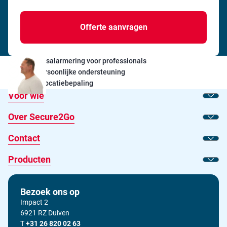
Persoonsalarmering voor professionals
24/7 Persoonlijke ondersteuning
Exacte locatiebepaling
Voor wie
Toon
Over Secure2Go
Toon
Contact
Toon
Producten
Toon
Bezoek ons op
Impact 2
6921 RZ Duiven
T
Bel ons op
+31 26 820 02 63