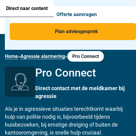
Agressie alarmering
+31 26 820 02 63
Too
Direct naar content
Offerte aanvragen
Man-down & BHV Alarmering
Too
Menu
Voor wie
Too
Plan adviesgesprek
Toepassingen
Too
AGRESSIE ALARMERING
Home
»
Agressie alarmering
»
Pro Connect
Pro Connect
Direct contact met de meldkamer bij
agressie
Als je in agressieve situaties terechtkomt waarbij
hulp van politie nodig is, bijvoorbeeld tijdens
huisbezoeken, bij ernstige dreiging of buiten de
kantooromgeving, is snelle hulp cruciaal.