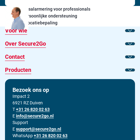
Persoonsalarmering voor professionals
24/7 Persoonlijke ondersteuning
Exacte locatiebepaling
Voor wie
Toon
Over Secure2Go
Toon
Contact
Toon
Producten
Toon
Bezoek ons op
Impact 2
6921 RZ Duiven
T
Bel ons op
+31 26 820 02 63
E
Stuur ons een e-mail op
info@secure2go.nl
Support
E
Stuur onze support afdeling een e-mail op
support@secure2go.nl
WhatsApp
+31 26 820 02 63