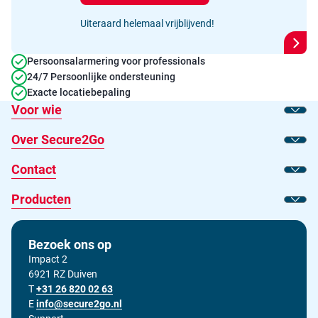
Uiteraard helemaal vrijblijvend!
Persoonsalarmering voor professionals
24/7 Persoonlijke ondersteuning
Exacte locatiebepaling
Voor wie
Toon
Over Secure2Go
Toon
Contact
Toon
Producten
Toon
Bezoek ons op
Impact 2
6921 RZ Duiven
T
Bel ons op
+31 26 820 02 63
E
Stuur ons een e-mail op
info@secure2go.nl