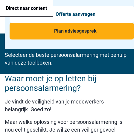
Agressie alarmering
+31 26 820 02 63
Too
Direct naar content
Offerte aanvragen
Man-down & BHV Alarmering
Too
Menu
Voor wie
Too
Plan adviesgesprek
Downloads
Toepassingen
Too
Selecteer de beste persoonsalarmering met behulp
van deze toolboxen.
Waar moet je op letten bij
persoonsalarmering?
Je vindt de veiligheid van je medewerkers
belangrijk. Goed zo!
Maar welke oplossing voor persoonsalarmering is
nou echt geschikt. Je wil ze een veiliger gevoel