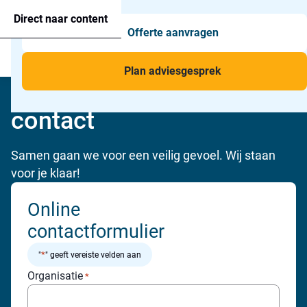
Agressie alarmering
+31 26 820 02 63
Too
Direct naar content
Offerte aanvragen
Man-down & BHV Alarmering
Too
Menu
Voor wie
Too
Plan adviesgesprek
Wij komen graag met je in
Toepassingen
Too
contact
Samen gaan we voor een veilig gevoel. Wij staan
voor je klaar!
Online
contactformulier
*
"
" geeft vereiste velden aan
Organisatie
*