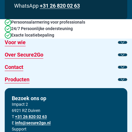
WhatsApp
+31 26 820 02 63
Persoonsalarmering voor professionals
24/7 Persoonlijke ondersteuning
Exacte locatiebepaling
Voor wie
Toon
Over Secure2Go
Toon
Contact
Toon
Producten
Toon
Bezoek ons op
Impact 2
6921 RZ Duiven
T
Bel ons op
+31 26 820 02 63
E
Stuur ons een e-mail op
info@secure2go.nl
Support