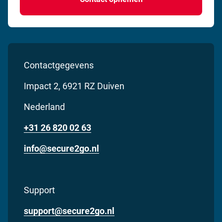
Contactgegevens
Impact 2, 6921 RZ Duiven
Nederland
Bel ons op
+31 26 820 02 63
Stuur ons een e-mail op
info@secure2go.nl
Support
Stuur onze supportafdeling een e-mail op
support@secure2go.nl