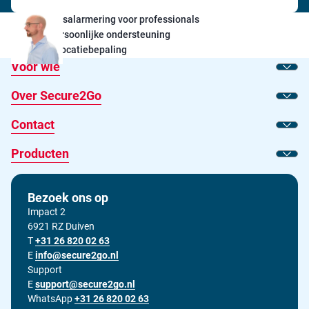
Persoonsalarmering voor professionals
24/7 Persoonlijke ondersteuning
Exacte locatiebepaling
Voor wie
Toon
Over Secure2Go
Toon
Contact
Toon
Producten
Toon
Bezoek ons op
Impact 2
6921 RZ Duiven
T
Bel ons op
+31 26 820 02 63
E
Stuur ons een e-mail op
info@secure2go.nl
Support
E
Stuur onze support afdeling een e-mail op
support@secure2go.nl
WhatsApp
+31 26 820 02 63