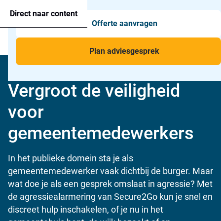
Agressie alarmering
+31 26 820 02 63
Too
Direct naar content
Offerte aanvragen
Man-down & BHV Alarmering
Too
Menu
Voor wie
Too
Plan adviesgesprek
Toepassingen
Too
Home
»
Voor wie
»
Gemeente
Vergroot de veiligheid
voor
gemeentemedewerkers
In het publieke domein sta je als
gemeentemedewerker vaak dichtbij de burger. Maar
wat doe je als een gesprek omslaat in agressie? Met
de agressiealarmering van Secure2Go kun je snel en
discreet hulp inschakelen, of je nu in het