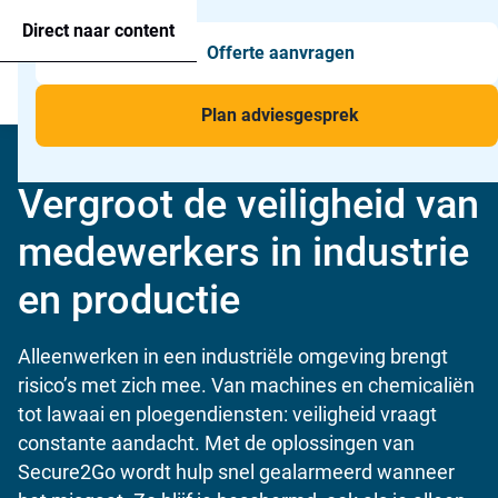
Agressie alarmering
+31 26 820 02 63
Too
Direct naar content
Offerte aanvragen
Man-down & BHV Alarmering
Too
Menu
Voor wie
Too
Plan adviesgesprek
Toepassingen
Too
Home
»
Voor wie
»
Industrie en productie
Vergroot de veiligheid van
medewerkers in industrie
en productie
Alleenwerken in een industriële omgeving brengt
risico’s met zich mee. Van machines en chemicaliën
tot lawaai en ploegendiensten: veiligheid vraagt
constante aandacht. Met de oplossingen van
Secure2Go wordt hulp snel gealarmeerd wanneer