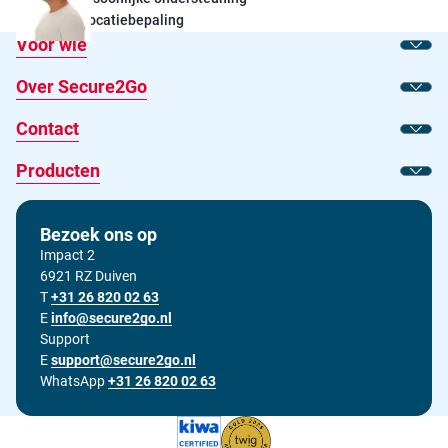
Exacte locatiebepaling
Voor wie
Toon
Over Secure2Go
Toon
Contact
Toon
Producten
Toon
Bezoek ons op
Impact 2
6921 RZ Duiven
T
Bel ons op
+31 26 820 02 63
E
Stuur ons een e-mail op
info@secure2go.nl
Support
E
Stuur onze support afdeling een e-mail op
support@secure2go.nl
WhatsApp
+31 26 820 02 63