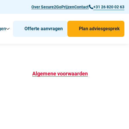
Over Secure2Go
Prijzen
Contact
+31 26 820 02 63
gen
Offerte aanvragen
Plan adviesgesprek
r Man-down & BHV Alarmering
Toon
Submenu voor Voor wie
Submenu voor Toepassingen
Algemene voorwaarden