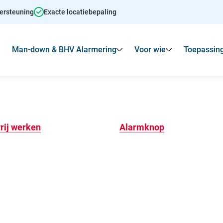
dersteuning
Exacte locatiebepaling
Man-down & BHV Alarmering
Voor wie
Toepassin
Toon
Submenu voor Agressie alarmering
Toon
Toon
Submenu voo
rij werken
Alarmknop