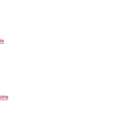
ie
trie