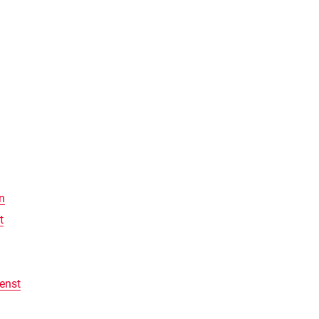
n
t
ienst