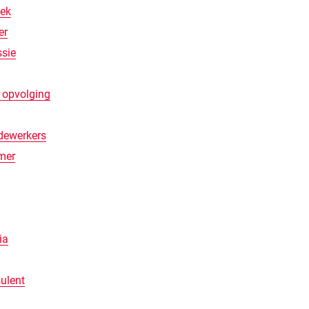
ek
er
ssie
& opvolging
dewerkers
mer
ia
ulent