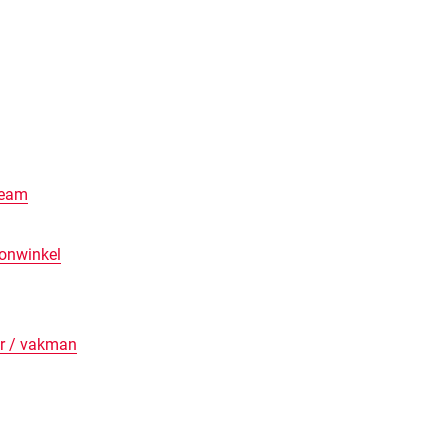
team
onwinkel
er / vakman