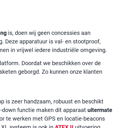
ang
is, doen wij geen concessies aan
. Deze apparatuur is val- en stootproof,
men in vrijwel iedere industriële omgeving.
latform. Doordat we beschikken over de
ingsketen geborgd. Zo kunnen onze klanten
op is zeer handzaam, robuust en beschikt
an-down functie maken dit apparaat
uitermate
or te werken met GPS en locatie-beacons
 XL systeem is ook in
ATEX II
uitvoering