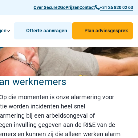
Over Secure2Go
Prijzen
Contact
+31 26 820 02 63
gen
Offerte aanvragen
Plan adviesgesprek
r Man-down & BHV Alarmering
Toon
Submenu voor Voor wie
Submenu voor Toepassingen
 van werknemers
. Op die momenten is onze alarmering voor
ie worden incidenten heel snel
armering bij een arbeidsongeval of
egen invulling gegeven aan de RI&E van de
nemers en kunnen zij die alleen werken alarm