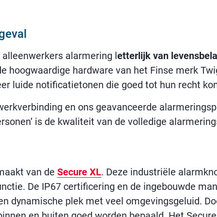
ngeval
alleenwerkers alarmering l
etterlijk van levensbel
 de hoogwaardige hardware van het Finse merk Twig
er luide notificatietonen die goed tot hun recht ko
werkverbinding en ons geavanceerde alarmeringsp
Personen’ is de kwaliteit van de volledige alarmer
.
gemaakt van de
Secure XL
. Deze industriële alarmkn
lfunctie. De IP67 certificering en de ingebouwde m
en dynamische plek met veel omgevingsgeluid. Do
binnen en buiten goed worden bepaald. Het Secure