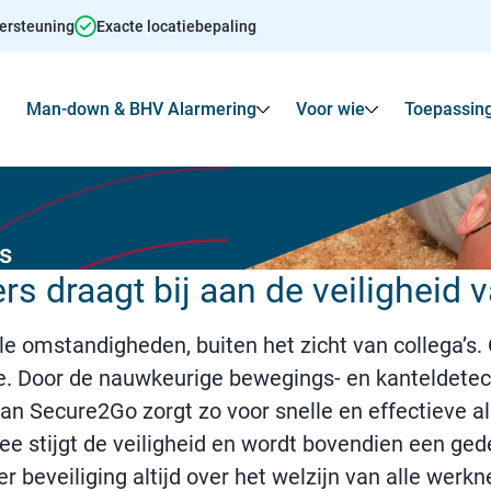
dersteuning
Exacte locatiebepaling
Man-down & BHV Alarmering
Voor wie
Toepassin
Toon
Submenu voor Agressie alarmering
Toon
Toon
Submenu voo
s
rs draagt bij aan de veiligheid
e omstandigheden, buiten het zicht van collega’s
. Door de nauwkeurige bewegings- en kanteldetect
n Secure2Go zorgt zo voor snelle en effectieve al
e stijgt de veiligheid en wordt bovendien een ged
r beveiliging altijd over het welzijn van alle werk