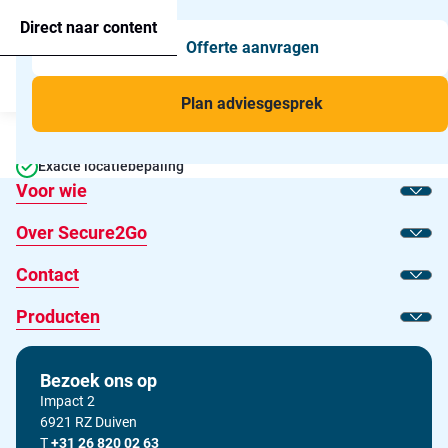
Agressie alarmering
+31 26 820 02 63
Too
Direct naar content
Offerte aanvragen
Man-down & BHV Alarmering
Too
Menu
Voor wie
Too
Plan adviesgesprek
Persoonsalarmering voor professionals
Toepassingen
Too
24/7 Persoonlijke ondersteuning
Exacte locatiebepaling
Voor wie
Toon
Over Secure2Go
Toon
Contact
Toon
Producten
Toon
Bezoek ons op
Impact 2
6921 RZ Duiven
T
Bel ons op
+31 26 820 02 63