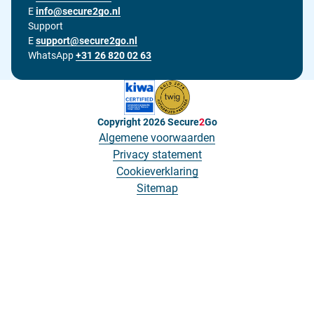
E
Stuur ons een e-mail op
info@secure2go.nl
Support
E
Stuur onze support afdeling een e-mail op
support@secure2go.nl
WhatsApp
+31 26 820 02 63
Copyright 2026
Secure
2
Go
Algemene voorwaarden
Privacy statement
Cookieverklaring
Sitemap