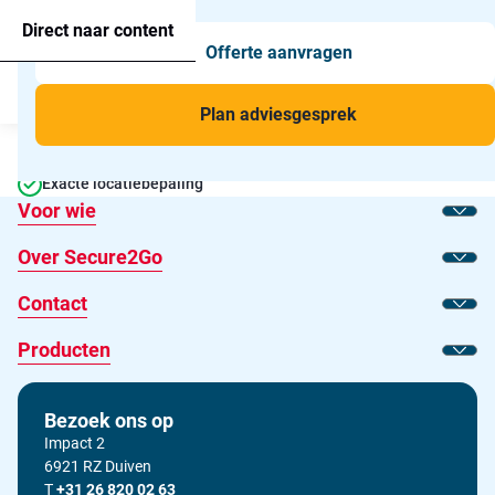
Agressie alarmering
+31 26 820 02 63
Too
Direct naar content
Offerte aanvragen
Man-down & BHV Alarmering
Too
Menu
Voor wie
Too
Plan adviesgesprek
Persoonsalarmering voor professionals
Toepassingen
Too
24/7 Persoonlijke ondersteuning
Exacte locatiebepaling
Voor wie
Toon
Over Secure2Go
Toon
Contact
Toon
Producten
Toon
Bezoek ons op
Impact 2
6921 RZ Duiven
T
Bel ons op
+31 26 820 02 63