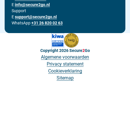
E
Stuur ons een e-mail op
info@secure2go.nl
Support
E
Stuur onze support afdeling een e-mail op
support@secure2go.nl
WhatsApp
+31 26 820 02 63
Copyright 2026
Secure
2
Go
Algemene voorwaarden
Privacy statement
Cookieverklaring
Sitemap