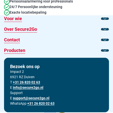
Persoonsalarmering voor professionals
24/7 Persoonlijke ondersteuning
Exacte locatiebepaling
Voor wie
Toon
Over Secure2Go
Toon
Contact
Toon
Producten
Toon
Bezoek ons op
Impact 2
6921 RZ Duiven
T
Bel ons op
+31 26 820 02 63
E
Stuur ons een e-mail op
info@secure2go.nl
Support
E
Stuur onze support afdeling een e-mail op
support@secure2go.nl
WhatsApp
+31 26 820 02 63