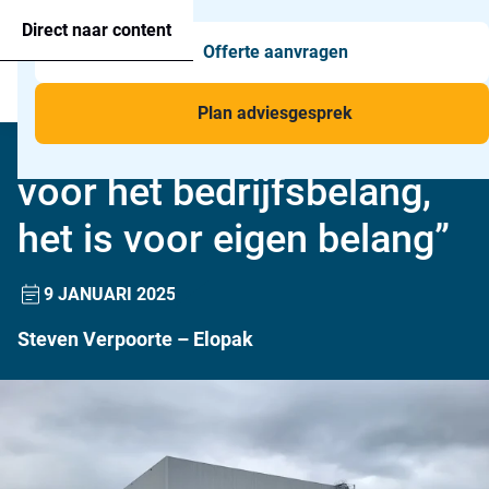
Agressie alarmering
+31 26 820 02 63
Too
Direct naar content
Offerte aanvragen
Man-down & BHV Alarmering
Too
Menu
Voor wie
Too
Plan adviesgesprek
“Draag de alarmering niet
Toepassingen
Too
voor het bedrijfsbelang,
het is voor eigen belang”
9 JANUARI 2025
Steven Verpoorte – Elopak