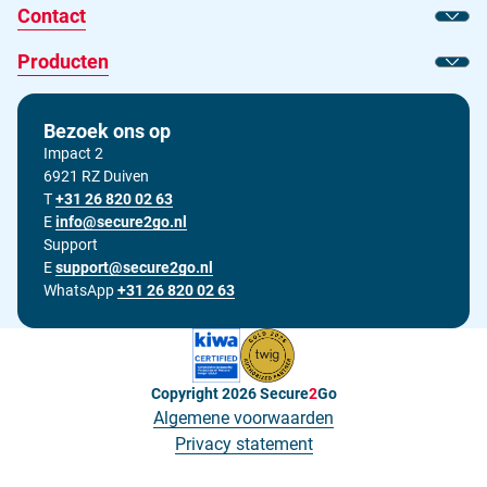
Contact
Toon
Producten
Toon
Bezoek ons op
Impact 2
6921 RZ Duiven
T
Bel ons op
+31 26 820 02 63
E
Stuur ons een e-mail op
info@secure2go.nl
Support
E
Stuur onze support afdeling een e-mail op
support@secure2go.nl
WhatsApp
+31 26 820 02 63
Copyright 2026
Secure
2
Go
Algemene voorwaarden
Privacy statement
Cookieverklaring