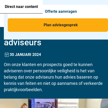
Agressie alarmering
+31 26 820 02 63
Too
Direct naar content
Offerte aanvragen
Man-down & BHV Alarmering
Too
Menu
Voor wie
Too
Plan adviesgesprek
Kennissessie voor onze
Toepassingen
Too
adviseurs
30 JANUARI 2024
Om onze klanten en prospects goed te kunnen
adviseren over persoonlijke veiligheid is het van
belang dat onze adviseurs hun advies baseren op
kennis van feiten en niet op aannames of verkeerde
praktijkvoorbeelden.