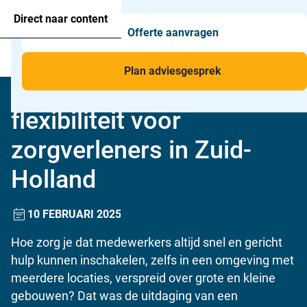
Agressie alarmering
+31 26 820 02 63
Too
Direct naar content
Offerte aanvragen
Man-down & BHV Alarmering
Too
Menu
Voor wie
Too
Plan adviesgesprek
Meer veiligheid en
Toepassingen
Too
flexibiliteit voor
zorgverleners in Zuid-
Holland
10 FEBRUARI 2025
Hoe zorg je dat medewerkers altijd snel en gericht
hulp kunnen inschakelen, zelfs in een omgeving met
meerdere locaties, verspreid over grote en kleine
gebouwen? Dat was de uitdaging van een