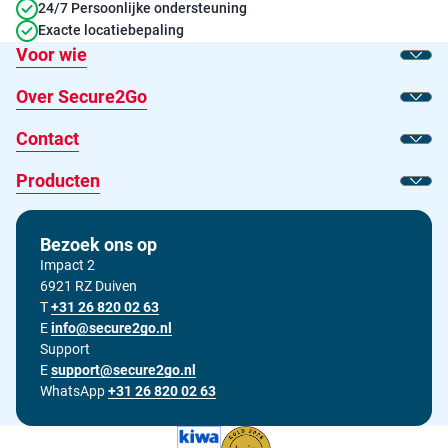
24/7 Persoonlijke ondersteuning
Exacte locatiebepaling
Voor wie
Toon
Over Secure2Go
Toon
Contact
Toon
Producten
Toon
Bezoek ons op
Impact 2
6921 RZ Duiven
T
Bel ons op
+31 26 820 02 63
E
Stuur ons een e-mail op
info@secure2go.nl
Support
E
Stuur onze support afdeling een e-mail op
support@secure2go.nl
WhatsApp
+31 26 820 02 63