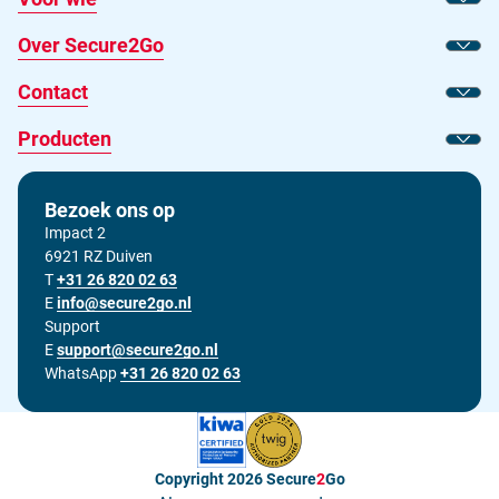
Toon
Over Secure2Go
Toon
Contact
Toon
Producten
Toon
Bezoek ons op
Impact 2
6921 RZ Duiven
T
Bel ons op
+31 26 820 02 63
E
Stuur ons een e-mail op
info@secure2go.nl
Support
E
Stuur onze support afdeling een e-mail op
support@secure2go.nl
WhatsApp
+31 26 820 02 63
Copyright 2026
Secure
2
Go