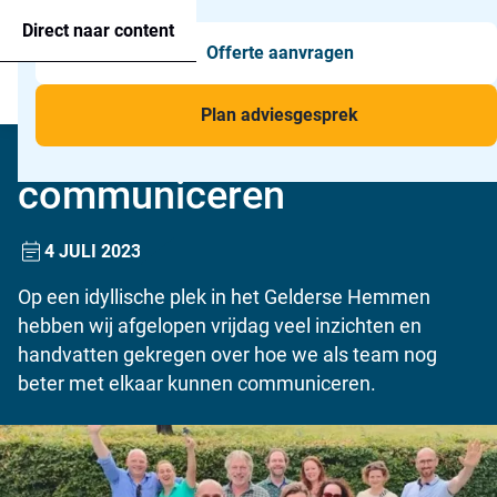
Agressie alarmering
+31 26 820 02 63
Too
Direct naar content
Offerte aanvragen
Man-down & BHV Alarmering
Too
Menu
Voor wie
Too
Plan adviesgesprek
Nog beter met elkaar
Toepassingen
Too
communiceren
4 JULI 2023
Op een idyllische plek in het Gelderse Hemmen
hebben wij afgelopen vrijdag veel inzichten en
handvatten gekregen over hoe we als team nog
beter met elkaar kunnen communiceren.