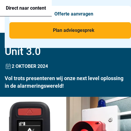
Agressie alarmering
+31 26 820 02 63
Too
Direct naar content
Offerte aanvragen
Man-down & BHV Alarmering
Too
Menu
Voor wie
Too
Plan adviesgesprek
Productuitbreiding: Signal
Toepassingen
Too
Unit 3.0
2 OKTOBER 2024
Vol trots presenteren wij onze next level oplossing
in de alarmeringswereld!