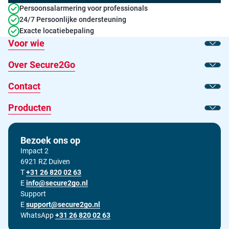
Persoonsalarmering voor professionals
24/7 Persoonlijke ondersteuning
Exacte locatiebepaling
Voor wie
Toon
Over Secure2Go
Toon
Contact
Toon
Producten
Toon
Bezoek ons op
Impact 2
6921 RZ Duiven
T
Bel ons op
+31 26 820 02 63
E
Stuur ons een e-mail op
info@secure2go.nl
Support
E
Stuur onze support afdeling een e-mail op
support@secure2go.nl
WhatsApp
+31 26 820 02 63