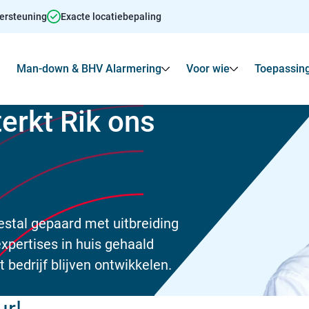
dersteuning
Exacte locatiebepaling
Man-down & BHV Alarmering
Voor wie
Toepassin
Toon
Submenu voor Agressie alarmering
Toon
Toon
Submenu voo
terkt Rik ons
eestal gepaard met uitbreiding
xpertises in huis gehaald
 bedrijf blijven ontwikkelen.