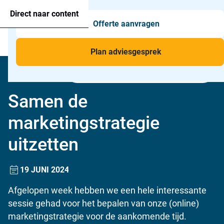
Agressie alarmering
+31 26 820 02 63
Too
Direct naar content
Offerte aanvragen
Man-down & BHV Alarmering
Too
Menu
Voor wie
Too
Plan adviesgesprek
Toepassingen
Too
Samen de marketingstrategie
Home
»
Nieuws
»
uitzetten
Samen de
marketingstrategie
uitzetten
19 JUNI 2024
Afgelopen week hebben we een hele interessante
sessie gehad voor het bepalen van onze (online)
marketingstrategie voor de aankomende tijd.