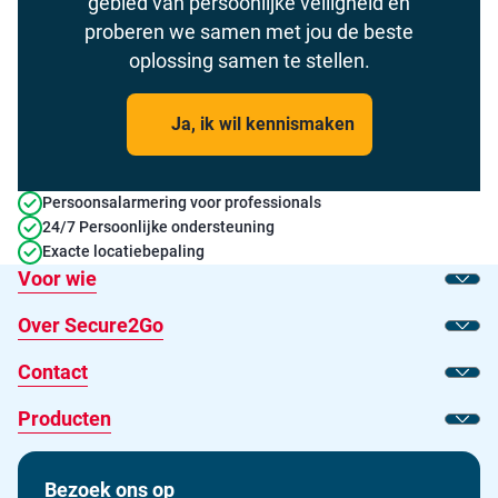
gebied van persoonlijke veiligheid en
proberen we samen met jou de beste
oplossing samen te stellen.
Ja, ik wil kennismaken
Persoonsalarmering voor professionals
24/7 Persoonlijke ondersteuning
Exacte locatiebepaling
Voor wie
Toon
Over Secure2Go
Toon
Contact
Toon
Producten
Toon
Bezoek ons op