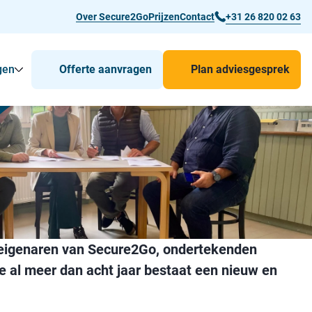
Over Secure2Go
Prijzen
Contact
+31 26 820 02 63
gen
Offerte aanvragen
Plan adviesgesprek
r Man-down & BHV Alarmering
Toon
Submenu voor Voor wie
Submenu voor Toepassingen
 eigenaren van Secure2Go, ondertekenden
 al meer dan acht jaar bestaat een nieuw en