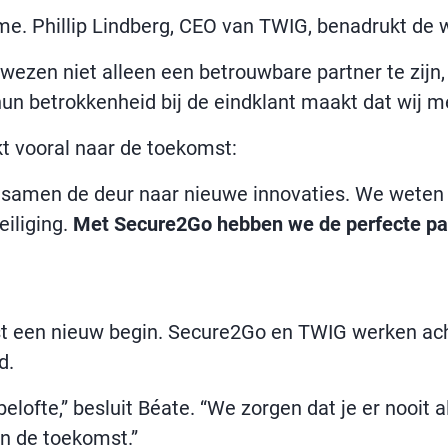
me. Phillip Lindberg, CEO van TWIG, benadrukt de
wezen niet alleen een betrouwbare partner te zijn
un betrokkenheid bij de eindklant maakt dat wij me
kt vooral naar de toekomst:
samen de deur naar nieuwe innovaties. We weten d
iliging.
Met Secure2Go hebben we de perfecte par
ist een nieuw begin. Secure2Go en TWIG werken ac
d.
belofte,” besluit Béate. “We zorgen dat je er nooit 
in de toekomst.”