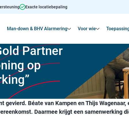
dersteuning
Exacte locatiebepaling
Man-down & BHV Alarmering
Voor wie
Toepassin
Toon
Submenu voor Agressie alarmering
Toon
Toon
Submenu voo
Gold Partner
oning op
king”
nt gevierd. Béate van Kampen en Thijs Wagenaar,
vereenkomst. Daarmee krijgt een samenwerking die