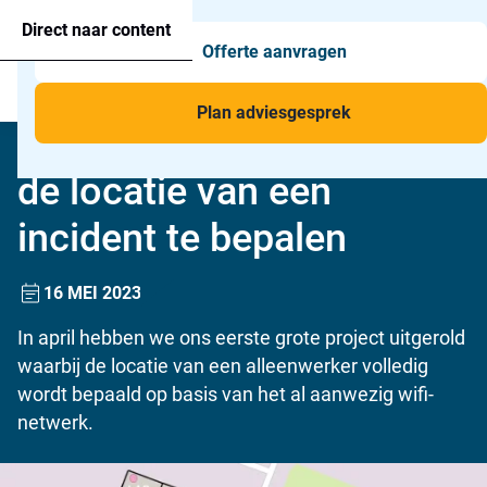
Agressie alarmering
+31 26 820 02 63
Too
Direct naar content
Offerte aanvragen
Man-down & BHV Alarmering
Too
Menu
Voor wie
Too
Plan adviesgesprek
Wifi-netwerk gebruikt om
Toepassingen
Too
de locatie van een
incident te bepalen
16 MEI 2023
In april hebben we ons eerste grote project uitgerold
waarbij de locatie van een alleenwerker volledig
wordt bepaald op basis van het al aanwezig wifi-
netwerk.