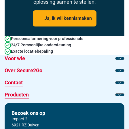
oplossing samen te stellen.
Ja, ik wil kennismaken
Persoonsalarmering voor professionals
24/7 Persoonlijke ondersteuning
Exacte locatiebepaling
Voor wie
Toon
Over Secure2Go
Toon
Contact
Toon
Producten
Toon
Bezoek ons op
Impact 2
6921 RZ Duiven