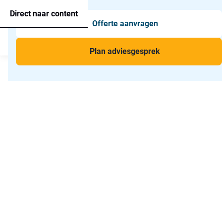
Agressie alarmering
+31 26 820 02 63
Too
Direct naar content
Offerte aanvragen
Man-down & BHV Alarmering
Too
Menu
Voor wie
Too
Plan adviesgesprek
Toepassingen
Too