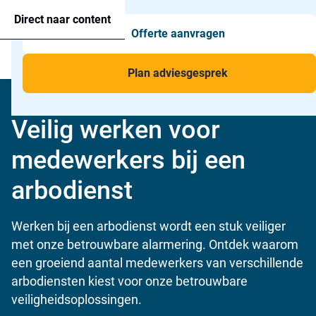
Agressie alarmering
+31 26 820 02 63
Too
Direct naar content
Offerte aanvragen
Man-down & BHV Alarmering
Too
Menu
Voor wie
Too
Plan adviesgesprek
Toepassingen
Too
Home
»
Voor wie
»
Private dienstverlening
»
Arbodienst
Veilig werken voor
medewerkers bij een
arbodienst
Werken bij een arbodienst wordt een stuk veiliger
met onze betrouwbare alarmering. Ontdek waarom
een groeiend aantal medewerkers van verschillende
arbodiensten kiest voor onze betrouwbare
veiligheidsoplossingen.