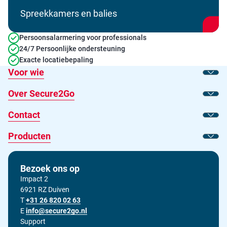
Spreekkamers en balies
Persoonsalarmering voor professionals
24/7 Persoonlijke ondersteuning
Exacte locatiebepaling
Voor wie
Toon
Over Secure2Go
Toon
Contact
Toon
Producten
Toon
Bezoek ons op
Impact 2
6921 RZ Duiven
T
Bel ons op
+31 26 820 02 63
E
Stuur ons een e-mail op
info@secure2go.nl
Support