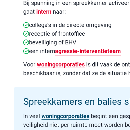
Bij spanning in een spreekkamer activee
gaat
intern
naar:
collega’s in de directe omgeving
receptie of frontoffice
beveiliging of BHV
een intern
agressie-interventieteam
Voor
woningcorporaties
is dit vaak de on
beschikbaar is, zonder dat ze de situatie
Spreekkamers en balies 
In veel
woningcorporaties
begint een ges
veiligheid niet per ruimte moet worden b