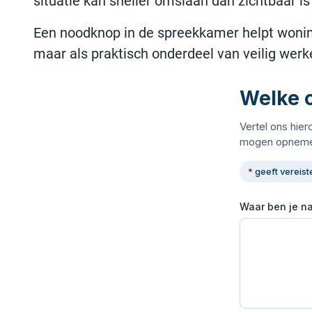
situatie kan sneller omslaan dan zichtbaar is
Een noodknop in de spreekkamer helpt woningco
maar als praktisch onderdeel van veilig werk
Welke o
Vertel ons hier
mogen opneme
*
geeft vereist
Waar ben je n