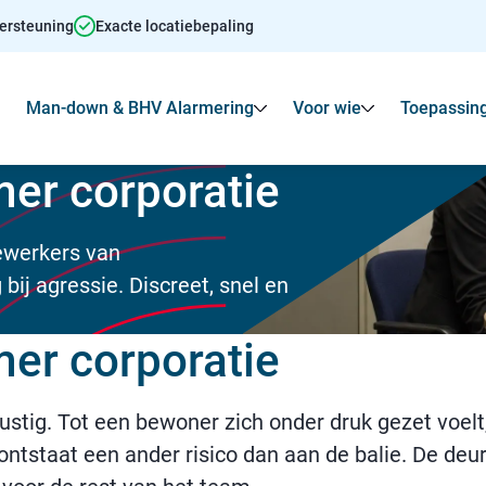
dersteuning
Exacte locatiebepaling
Man-down & BHV Alarmering
Voor wie
Toepassin
Toon
Submenu voor Agressie alarmering
Toon
Toon
Submenu voo
er corporatie
ewerkers van
bij agressie. Discreet, snel en
er corporatie
ustig. Tot een bewoner zich onder druk gezet voe
ntstaat een ander risico dan aan de balie. De deur 