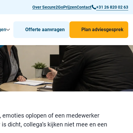
Over Secure2Go
Prijzen
Contact
+31 26 820 02 63
gen
Offerte aanvragen
Plan adviesgesprek
r Man-down & BHV Alarmering
Toon
Submenu voor Voor wie
Submenu voor Toepassingen
lt, emoties oplopen of een medewerker
is dicht, collega’s kijken niet mee en een