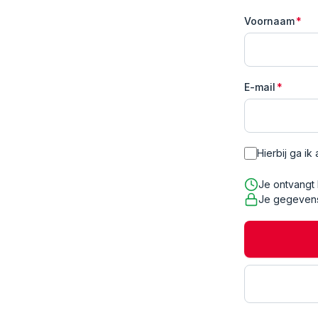
Voornaam
*
E-mail
*
Hierbij ga i
Je ontvangt
Je gegevens