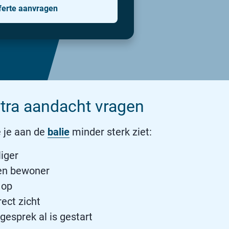
ferte aanvragen
ra aandacht vragen
 je aan de
balie
minder sterk ziet:
liger
een bewoner
 op
rect zicht
esprek al is gestart