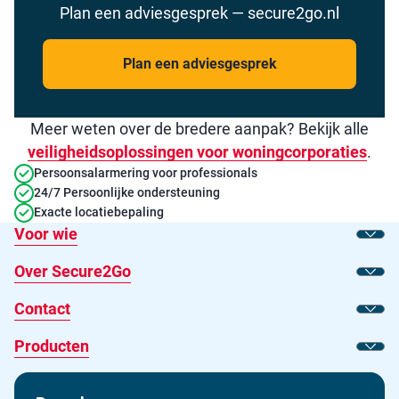
Plan een adviesgesprek — secure2go.nl
Plan een adviesgesprek
Meer weten over de bredere aanpak? Bekijk alle
veiligheidsoplossingen voor woningcorporaties
.
Persoonsalarmering voor professionals
24/7 Persoonlijke ondersteuning
Exacte locatiebepaling
Voor wie
Toon
Over Secure2Go
Toon
Contact
Toon
Producten
Toon