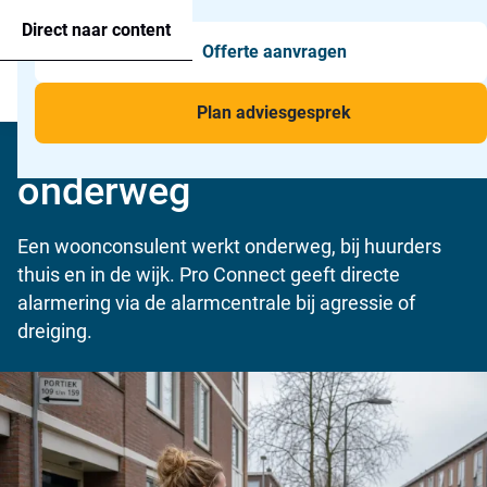
Agressie alarmering
+31 26 820 02 63
Too
Direct naar content
Offerte aanvragen
Man-down & BHV Alarmering
Too
Menu
Voor wie
Too
Plan adviesgesprek
Veiligheid woonconsulent
Toepassingen
Too
onderweg
Een woonconsulent werkt onderweg, bij huurders
thuis en in de wijk. Pro Connect geeft directe
alarmering via de alarmcentrale bij agressie of
dreiging.