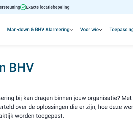
dersteuning
Exacte locatiebepaling
Man-down & BHV Alarmering
Voor wie
Toepassin
Toon
Submenu voor Agressie alarmering
Toon
Toon
Submenu voo
en BHV
ring bij kan dragen binnen jouw organisatie? Met 
erteld over de oplossingen die er zijn, hoe deze w
raktijk worden toegepast.