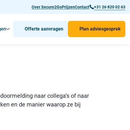
Over Secure2Go
Prijzen
Contact
+31 26 820 02 63
gen
Offerte aanvragen
Plan adviesgesprek
r Man-down & BHV Alarmering
Toon
Submenu voor Voor wie
Submenu voor Toepassingen
doormelding naar collega’s of naar
erken en de manier waarop ze bij