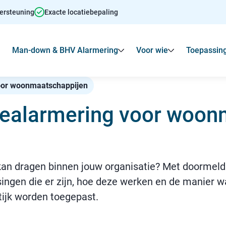
dersteuning
Exacte locatiebepaling
Man-down & BHV Alarmering
Voor wie
Toepassin
Toon
Submenu voor Agressie alarmering
Toon
Toon
Submenu voo
oor woonmaatschappijen
iealarmering voor woon
kan dragen binnen jouw organisatie? Met doormeldin
ingen die er zijn, hoe deze werken en de manier wa
ijk worden toegepast.