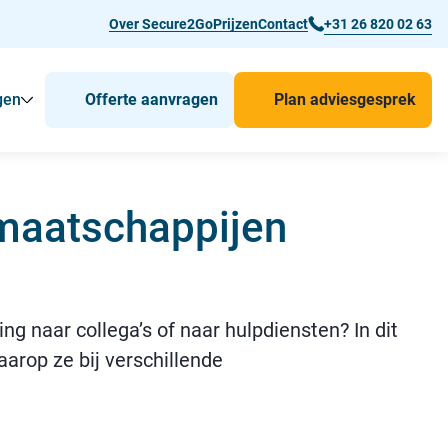
Over Secure2Go
Prijzen
Contact
+31 26 820 02 63
gen
Offerte aanvragen
Plan adviesgesprek
r Man-down & BHV Alarmering
Toon
Submenu voor Voor wie
Submenu voor Toepassingen
maatschappijen
g naar collega’s of naar hulpdiensten? In dit
arop ze bij verschillende