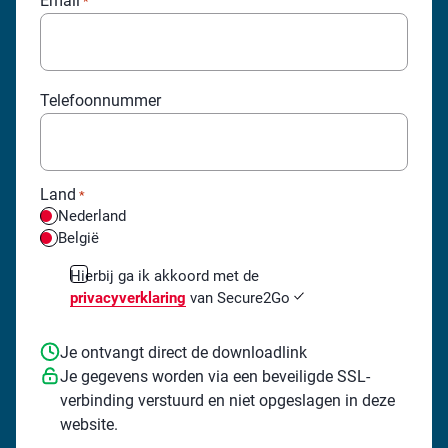
Email
*
Telefoonnummer
Land
*
Nederland
België
Ga
Hierbij ga ik akkoord met de
akkoord
privacyverklaring
van Secure2Go
met
de
privacyverklaring
Je ontvangt direct de downloadlink
*
Je gegevens worden via een beveiligde SSL-
verbinding verstuurd en niet opgeslagen in deze
website.