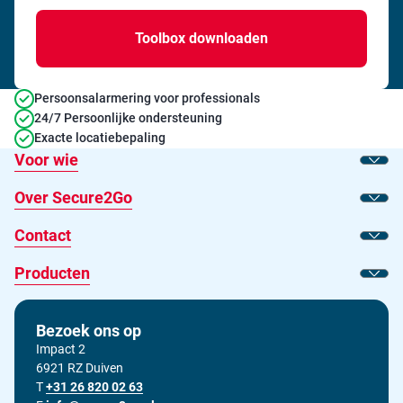
Persoonsalarmering voor professionals
24/7 Persoonlijke ondersteuning
Exacte locatiebepaling
Voor wie
Toon
Over Secure2Go
Toon
Contact
Toon
Producten
Toon
Bezoek ons op
Impact 2
6921 RZ Duiven
T
Bel ons op
+31 26 820 02 63