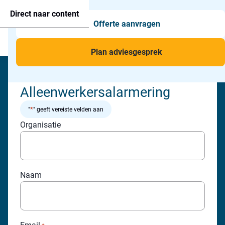
Agressie alarmering
+31 26 820 02 63
Too
Direct naar content
Offerte aanvragen
Man-down & BHV Alarmering
Too
Menu
Voor wie
Too
Plan adviesgesprek
Toepassingen
Too
Download de toolbox
Alleenwerkersalarmering
*
"
" geeft vereiste velden aan
Organisatie
Naam