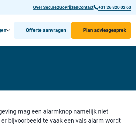
Over Secure2Go
Prijzen
Contact
+31 26 820 02 63
gen
Offerte aanvragen
Plan adviesgesprek
r Man-down & BHV Alarmering
Toon
Submenu voor Voor wie
Submenu voor Toepassingen
elgeving mag een alarmknop namelijk niet
t er bijvoorbeeld te vaak een vals alarm wordt