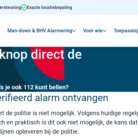
dersteuning
Exacte locatiebepaling
Man-down & BHV Alarmering
Voor wie
Toepassin
Toon
Submenu voor Agressie alarmering
Toon
Toon
Submenu voo
knop direct de
 je ook 112 kunt bellen?
erifieerd alarm ontvangen
 de politie is niet mogelijk. Volgens huidige reg
h en praktisch is dit ook niet mogelijk, de kans da
nen opleveren bij de politie.