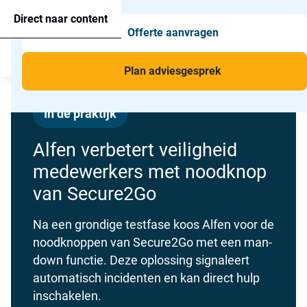
Agressie alarmering
+31 26 820 02 63
Too
Direct naar content
Offerte aanvragen
Man-down & BHV Alarmering
Too
Menu
Voor wie
Too
Plan adviesgesprek
Toepassingen
Too
In de praktijk
Alfen verbetert veiligheid
medewerkers met noodknop
van Secure2Go
Na een grondige testfase koos Alfen voor de
noodknoppen van Secure2Go met een man-
down
functie. Deze oplossing signaleert
automatisch
incidenten en kan direct hulp
inschakelen.