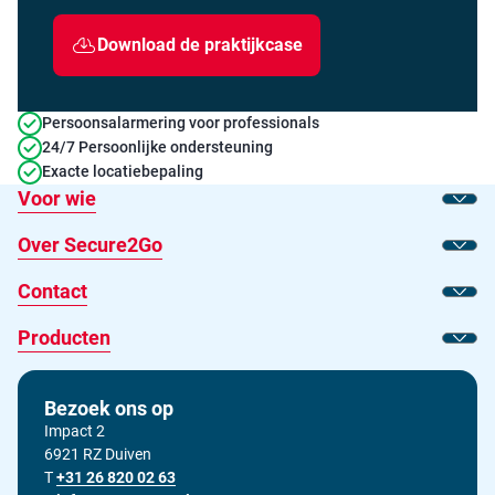
Download de praktijkcase
Persoonsalarmering voor professionals
24/7 Persoonlijke ondersteuning
Exacte locatiebepaling
Voor wie
Toon
Over Secure2Go
Toon
Contact
Toon
Producten
Toon
Bezoek ons op
Impact 2
6921 RZ Duiven
T
Bel ons op
+31 26 820 02 63