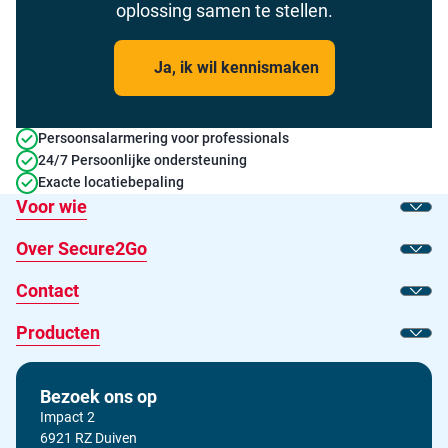
oplossing samen te stellen.
Ja, ik wil kennismaken
Persoonsalarmering voor professionals
24/7 Persoonlijke ondersteuning
Exacte locatiebepaling
Voor wie
Toon
Over Secure2Go
Toon
Contact
Toon
Producten
Toon
Bezoek ons op
Impact 2
6921 RZ Duiven