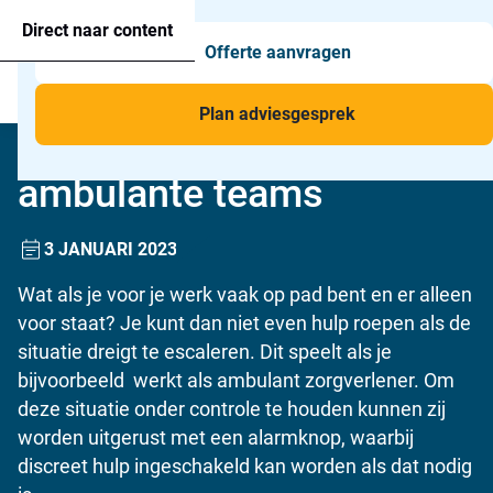
Agressie alarmering
+31 26 820 02 63
Too
Direct naar content
Offerte aanvragen
Man-down & BHV Alarmering
Too
Menu
Voor wie
Too
Plan adviesgesprek
Alarmknoppen voor
Toepassingen
Too
ambulante teams
3 JANUARI 2023
Wat als je voor je werk vaak op pad bent en er alleen
voor staat? Je kunt dan niet even hulp roepen als de
situatie dreigt te escaleren. Dit speelt als je
bijvoorbeeld werkt als ambulant zorgverlener. Om
deze situatie onder controle te houden kunnen zij
worden uitgerust met een alarmknop, waarbij
discreet hulp ingeschakeld kan worden als dat nodig