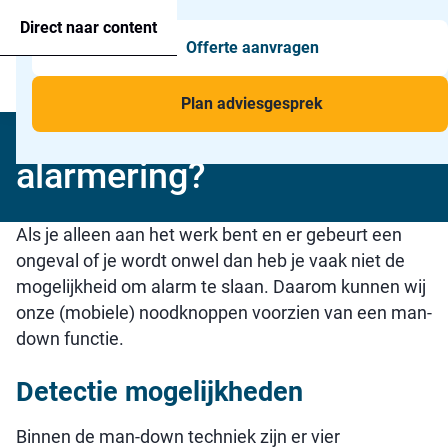
Agressie alarmering
+31 26 820 02 63
Too
Direct naar content
Offerte aanvragen
Man-down & BHV Alarmering
Too
Menu
Voor wie
Too
Plan adviesgesprek
Wat is man-down
Toepassingen
Too
alarmering?
Als je alleen aan het werk bent en er gebeurt een
ongeval of je wordt onwel dan heb je vaak niet de
mogelijkheid om alarm te slaan. Daarom kunnen wij
onze (mobiele) noodknoppen voorzien van een man-
down functie.
Detectie mogelijkheden
Binnen de man-down techniek zijn er vier