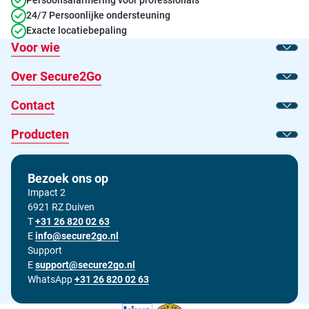
Persoonsalarmering voor professionals
24/7 Persoonlijke ondersteuning
Exacte locatiebepaling
Voor wie
Toon
Over Secure2Go
Toon
Contact
Toon
Producten
Toon
Bezoek ons op
Impact 2
6921 RZ Duiven
T
Bel ons op
+31 26 820 02 63
E
Stuur ons een e-mail op
info@secure2go.nl
Support
E
Stuur onze support afdeling een e-mail op
support@secure2go.nl
WhatsApp
+31 26 820 02 63