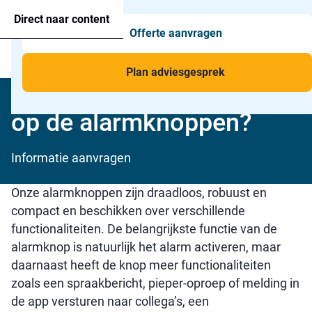
Agressie alarmering
+31 26 820 02 63
Too
Direct naar content
Offerte aanvragen
Man-down & BHV Alarmering
Too
Menu
Voor wie
Too
Plan adviesgesprek
Welke functies zitten er
Toepassingen
Too
op de alarmknoppen?
Informatie aanvragen
Onze alarmknoppen zijn draadloos, robuust en
compact en beschikken over verschillende
functionaliteiten. De belangrijkste functie van de
alarmknop is natuurlijk het alarm activeren, maar
daarnaast heeft de knop meer functionaliteiten
zoals een spraakbericht, pieper-oproep of melding in
de app versturen naar collega’s, een