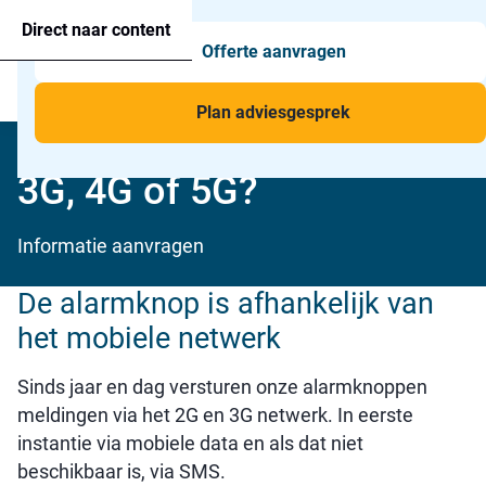
Agressie alarmering
+31 26 820 02 63
Too
Direct naar content
Offerte aanvragen
Man-down & BHV Alarmering
Too
Menu
Voor wie
Too
Plan adviesgesprek
Werkt de alarmknop op
Toepassingen
Too
3G, 4G of 5G?
Informatie aanvragen
De alarmknop is afhankelijk van
het mobiele netwerk
Sinds jaar en dag versturen onze alarmknoppen
meldingen via het 2G en 3G netwerk. In eerste
instantie via mobiele data en als dat niet
beschikbaar is, via SMS.