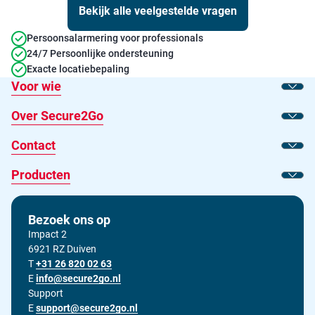
Bekijk alle veelgestelde vragen
Persoonsalarmering voor professionals
24/7 Persoonlijke ondersteuning
Exacte locatiebepaling
Voor wie
Toon
Over Secure2Go
Toon
Contact
Toon
Producten
Toon
Bezoek ons op
Impact 2
6921 RZ Duiven
T
Bel ons op
+31 26 820 02 63
E
Stuur ons een e-mail op
info@secure2go.nl
Support
E
Stuur onze support afdeling een e-mail op
support@secure2go.nl