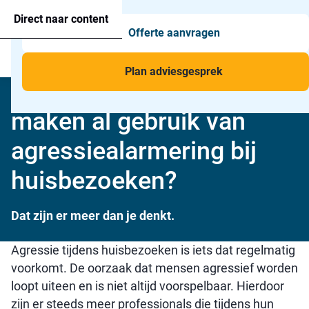
Agressie alarmering
+31 26 820 02 63
Too
Direct naar content
Offerte aanvragen
Man-down & BHV Alarmering
Too
Menu
Voor wie
Too
Plan adviesgesprek
Welke professionals
Toepassingen
Too
maken al gebruik van
agressiealarmering bij
huisbezoeken?
Dat zijn er meer dan je denkt.
Agressie tijdens huisbezoeken is iets dat regelmatig
voorkomt. De oorzaak dat mensen agressief worden
loopt uiteen en is niet altijd voorspelbaar. Hierdoor
zijn er steeds meer professionals die tijdens hun