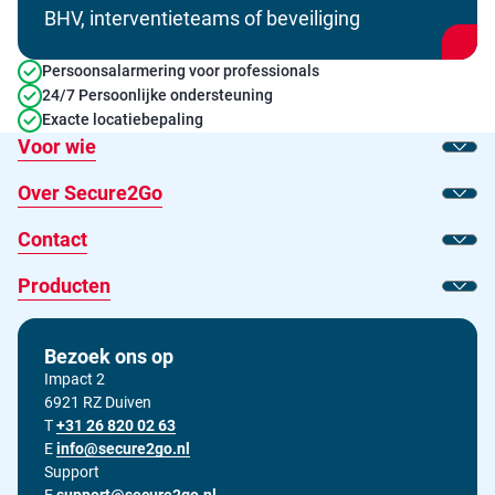
BHV, interventieteams of beveiliging
Persoonsalarmering voor professionals
24/7 Persoonlijke ondersteuning
Exacte locatiebepaling
Voor wie
Toon
Over Secure2Go
Toon
Contact
Toon
Producten
Toon
Bezoek ons op
Impact 2
6921 RZ Duiven
T
Bel ons op
+31 26 820 02 63
E
Stuur ons een e-mail op
info@secure2go.nl
Support