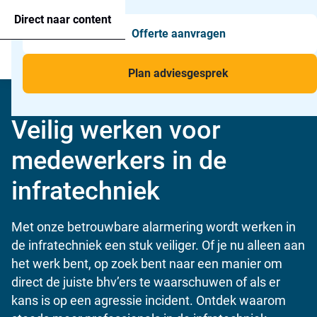
Agressie alarmering
+31 26 820 02 63
Too
Direct naar content
Offerte aanvragen
Man-down & BHV Alarmering
Too
Menu
Voor wie
Too
Plan adviesgesprek
Toepassingen
Too
Home
»
Voor wie
»
Bouw en installatie
»
Infratechniek
Veilig werken voor
medewerkers in de
infratechniek
Met onze betrouwbare alarmering wordt werken in
de infratechniek een stuk veiliger. Of je nu alleen aan
het werk bent, op zoek bent naar een manier om
direct de juiste bhv’ers te waarschuwen of als er
kans is op een agressie incident. Ontdek waarom