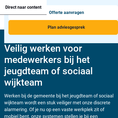
Agressie alarmering
+31 26 820 02 63
Too
Direct naar content
Offerte aanvragen
Man-down & BHV Alarmering
Too
Menu
Voor wie
Too
Plan adviesgesprek
Toepassingen
Too
Home
»
Voor wie
»
Gemeente
»
Jeugdhulp
Veilig werken voor
medewerkers bij het
jeugdteam of sociaal
wijkteam
Werken bij de gemeente bij het jeugdteam of sociaal
wijkteam wordt een stuk veiliger met onze discrete
alarmering. Of je nu op een vaste werkplek zit of
mobiel bent, onze systemen stellen je bij een