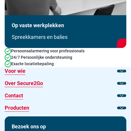
Op vaste werkplekken
Spreekkamers en balies
Persoonsalarmering voor professionals
24/7 Persoonlijke ondersteuning
Exacte locatiebepaling
Voor wie
Toon
Over Secure2Go
Toon
Contact
Toon
Producten
Toon
Bezoek ons op