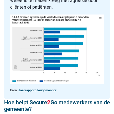
weleens te maken kreeg met agressie door
cliënten of patiënten.
Bron:
Jaarrapport Jeugdmonitor
Hoe helpt
Secure
2
Go
medewerkers van de
gemeente?