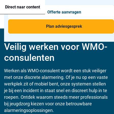
Agressie alarmering
+31 26 820 02 63
Too
Direct naar content
Offerte aanvragen
Man-down & BHV Alarmering
Too
Menu
Voor wie
Too
Plan adviesgesprek
Toepassingen
Too
Home
»
Voor wie
»
Gemeente
»
WMO
Veilig werken voor WMO-
consulenten
Werken als WMO-consulent wordt een stuk veiliger
met onze discrete alarmering. Of je nu op een vaste
werkplek zit of mobiel bent, onze systemen stellen
je bij een incident in staat snel en discreet hulp in te
roepen. Ontdek waarom steeds meer professionals
bij jeugdzorg kiezen voor onze betrouwbare
alarmeringsoplossingen.