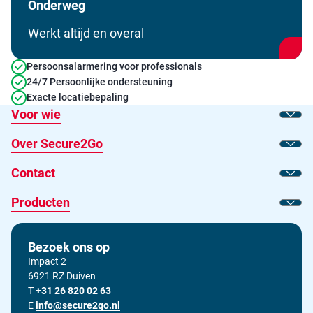
Onderweg
Werkt altijd en overal
Persoonsalarmering voor professionals
24/7 Persoonlijke ondersteuning
Exacte locatiebepaling
Voor wie
Toon
Over Secure2Go
Toon
Contact
Toon
Producten
Toon
Bezoek ons op
Impact 2
6921 RZ Duiven
T
Bel ons op
+31 26 820 02 63
E
Stuur ons een e-mail op
info@secure2go.nl