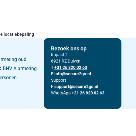
e locatiebepaling
Bezoek ons op
Impact 2
armering oud
6921 RZ Duiven
T
Bel ons op
+31 26 820 02 63
 BHV Alarmering
E
Stuur ons een e-mail op
info@secure2go.nl
personen
Support
E
Stuur onze support afdeling een e-mail op
support@secure2go.nl
WhatsApp
+31 26 820 02 63
 voorwaarden
Privacy statement
Cookieverklaring
Sitemap