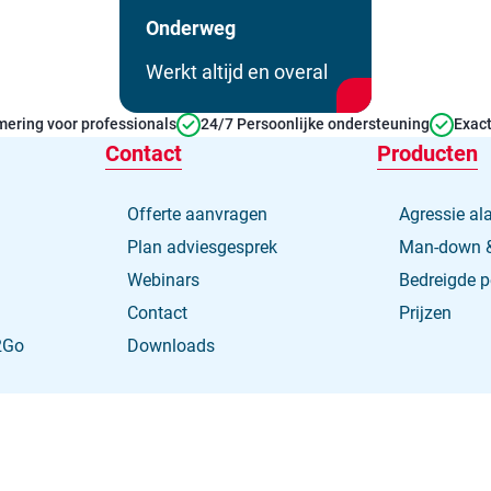
Onderweg
Werkt altijd en overal
ering voor professionals
24/7 Persoonlijke ondersteuning
Exact
Contact
Producten
Offerte aanvragen
Agressie al
Plan adviesgesprek
Man-down &
Webinars
Bedreigde 
Contact
Prijzen
2Go
Downloads
Algemene
Copyright 2026
Secure
2
Go