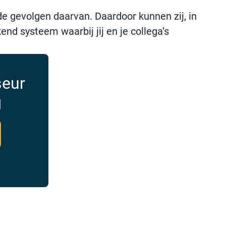
e gevolgen daarvan. Daardoor kunnen zij, in
end systeem waarbij jij en je collega’s
seur
g