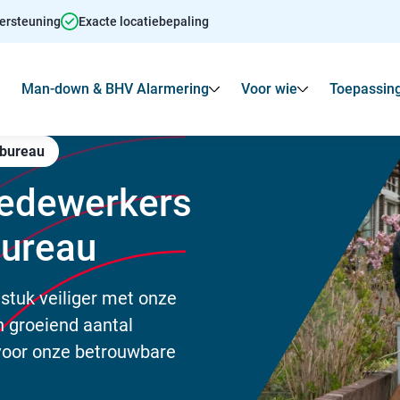
dersteuning
Exacte locatiebepaling
Man-down & BHV Alarmering
Voor wie
Toepassin
Toon
Submenu voor Agressie alarmering
Toon
Toon
Submenu voo
bureau
medewerkers
bureau
stuk veiliger met onze
 groeiend aantal
voor onze betrouwbare