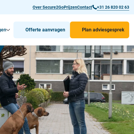
Over Secure2Go
Prijzen
Contact
+31 26 820 02 63
gen
Offerte aanvragen
Plan adviesgesprek
r Man-down & BHV Alarmering
Toon
Submenu voor Voor wie
Submenu voor Toepassingen