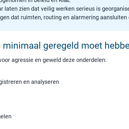
pgenomen in beleid en RI&E
 laten zien dat veilig werken serieus is georganis
en dat ruimten, routing en alarmering aansluiten o
e minimaal geregeld moet hebb
voor agressie en geweld deze onderdelen:
gistreren en analyseren
gelen