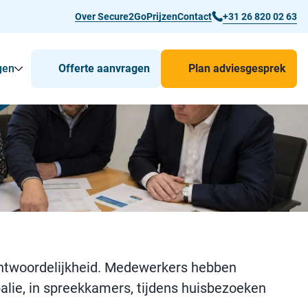
Over Secure2Go
Prijzen
Contact
+31 26 820 02 63
gen
Offerte aanvragen
Plan adviesgesprek
r Man-down & BHV Alarmering
Toon
Submenu voor Voor wie
Submenu voor Toepassingen
antwoordelijkheid. Medewerkers hebben
alie, in spreekkamers, tijdens huisbezoeken