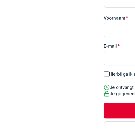
Voornaam
*
E-mail
*
Hierbij ga i
Je ontvangt
Je gegevens