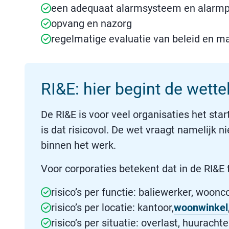
een adequaat alarmsysteem en alarm
opvang en nazorg
regelmatige evaluatie van beleid en m
RI&E: hier begint de wetteli
De RI&E is voor veel organisaties het star
is dat risicovol. De wet vraagt namelijk 
binnen het werk.
Voor corporaties betekent dat in de RI&E t
risico’s per functie: baliewerker, woon
risico’s per locatie: kantoor,
woonwinkel
risico’s per situatie: overlast, huurach