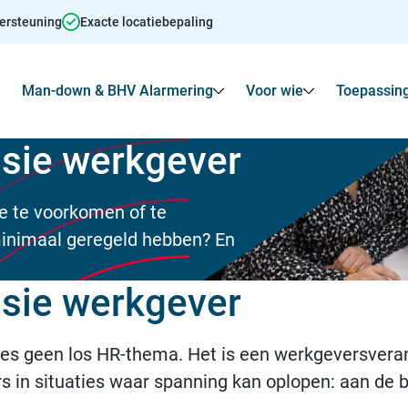
dersteuning
Exacte locatiebepaling
Man-down & BHV Alarmering
Voor wie
Toepassin
Toon
Submenu voor Agressie alarmering
Toon
Toon
Submenu voo
sie werkgever
e te voorkomen of te
inimaal geregeld hebben? En
sie werkgever
ties geen los HR-thema. Het is een werkgeversver
 in situaties waar spanning kan oplopen: aan de b