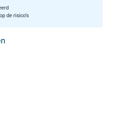
eerd
p de risico’s
en