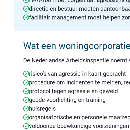
HR/Arbo moet zorgen dat agressie is o
directie en bestuur moeten aantoonbaar
facilitair management moet helpen zorg
Wat een woningcorporati
De Nederlandse Arbeidsinspectie noemt 
risico’s van agressie in kaart gebracht
procedure om incidenten te melden, re
protocol tegen agressie en geweld
goede voorlichting en training
huisregels
organisatorische en personele maatre
voldoende bouwkundige voorzieningen