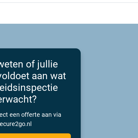
weten of jullie
voldoet aan wat
eidsinspectie
erwacht?
ect een offerte aan via
ecure2go.nl