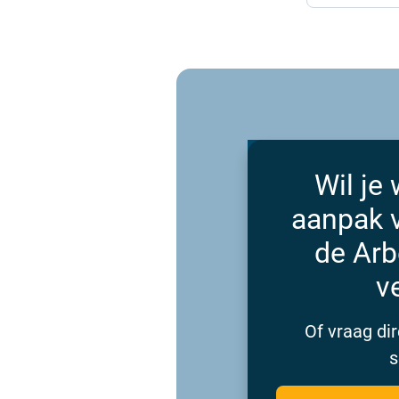
Wil je 
aanpak 
de Arb
v
Of vraag dir
s