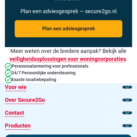
Plan een adviesgesprek — secure2go.nl
Plan een adviesgesprek
Meer weten over de bredere aanpak? Bekijk alle
veiligheidsoplossingen voor woningcorporaties
.
Persoonsalarmering voor professionals
24/7 Persoonlijke ondersteuning
Exacte locatiebepaling
Voor wie
Toon
Over Secure2Go
Toon
Contact
Toon
Producten
Toon