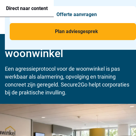
Agressie alarmering
+31 26 820 02 63
Too
Direct naar content
Offerte aanvragen
Man-down & BHV Alarmering
Too
Menu
Voor wie
Too
Plan adviesgesprek
Agressieprotocol
Toepassingen
Too
woonwinkel
Een agressieprotocol voor de woonwinkel is pas
werkbaar als alarmering, opvolging en training
concreet zijn geregeld. Secure2Go helpt corporaties
bij de praktische invulling.