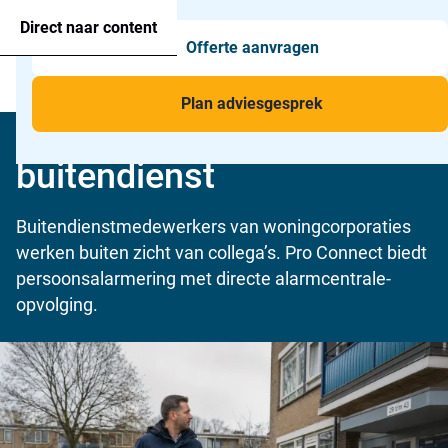
Agressie alarmering
+31 26 820 02 63
Too
Direct naar content
Offerte aanvragen
Man-down & BHV Alarmering
Too
Menu
Voor wie
Too
Plan adviesgesprek
Persoonsalarmering
Toepassingen
Too
buitendienst
Buitendienstmedewerkers van woningcorporaties
werken buiten zicht van collega’s. Pro Connect biedt
persoonsalarmering met directe alarmcentrale-
opvolging.