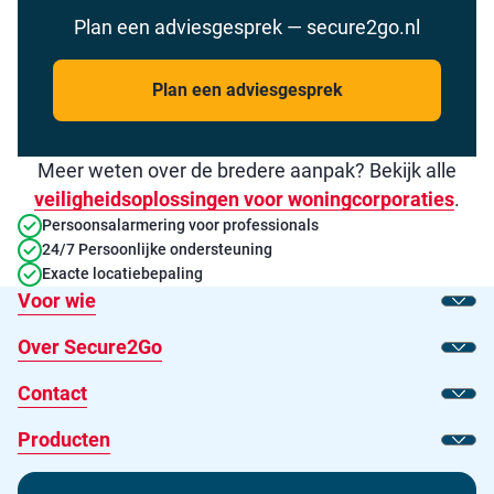
Plan een adviesgesprek — secure2go.nl
Plan een adviesgesprek
Meer weten over de bredere aanpak? Bekijk alle
veiligheidsoplossingen voor woningcorporaties
.
Persoonsalarmering voor professionals
24/7 Persoonlijke ondersteuning
Exacte locatiebepaling
Voor wie
Toon
Over Secure2Go
Toon
Contact
Toon
Producten
Toon