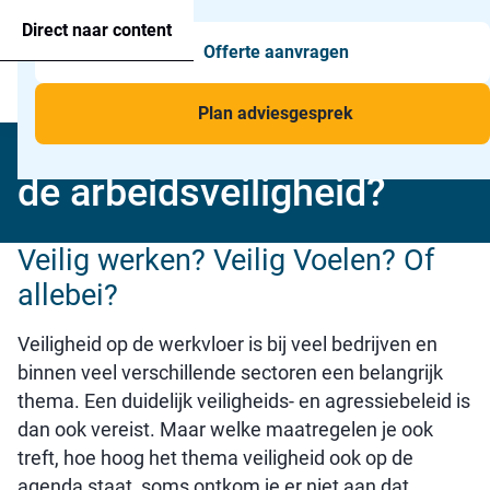
Agressie alarmering
+31 26 820 02 63
Too
Direct naar content
Offerte aanvragen
Man-down & BHV Alarmering
Too
Menu
Voor wie
Too
Plan adviesgesprek
Vergroot een alarmknop
Toepassingen
Too
de arbeidsveiligheid?
Veilig werken? Veilig Voelen? Of
allebei?
Veiligheid op de werkvloer is bij veel bedrijven en
binnen veel verschillende sectoren een belangrijk
thema. Een duidelijk veiligheids- en agressiebeleid is
dan ook vereist. Maar welke maatregelen je ook
treft, hoe hoog het thema veiligheid ook op de
agenda staat, soms ontkom je er niet aan dat