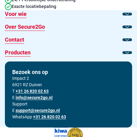
Exacte locatiebepaling
Voor wie
Toon
Over Secure2Go
Toon
Contact
Toon
Producten
Toon
Bezoek ons op
Impact 2
6921 RZ Duiven
T
Bel ons op
+31 26 820 02 63
E
Stuur ons een e-mail op
info@secure2go.nl
Support
E
Stuur onze support afdeling een e-mail op
support@secure2go.nl
WhatsApp
+31 26 820 02 63