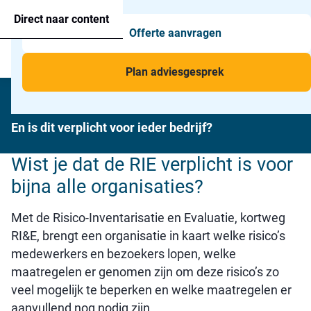
Agressie alarmering
+31 26 820 02 63
Too
Direct naar content
Offerte aanvragen
Man-down & BHV Alarmering
Too
Menu
Voor wie
Too
Plan adviesgesprek
Wat is een RI&E?
Toepassingen
Too
En is dit verplicht voor ieder bedrijf?
Wist je dat de RIE verplicht is voor
bijna alle organisaties?
Met de Risico-Inventarisatie en Evaluatie, kortweg
RI&E, brengt een organisatie in kaart welke risico’s
medewerkers en bezoekers lopen, welke
maatregelen er genomen zijn om deze risico’s zo
veel mogelijk te beperken en welke maatregelen er
aanvullend nog nodig zijn.