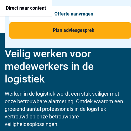
Agressie alarmering
+31 26 820 02 63
Too
Direct naar content
Offerte aanvragen
Man-down & BHV Alarmering
Too
Menu
Voor wie
Too
Plan adviesgesprek
Toepassingen
Too
Home
»
Voor wie
»
Private dienstverlening
»
Logistiek
Veilig werken voor
medewerkers in de
logistiek
Werken in de logistiek wordt een stuk veiliger met
onze betrouwbare alarmering. Ontdek waarom een
groeiend aantal professionals in de logistiek
vertrouwd op onze betrouwbare
veiligheidsoplossingen.