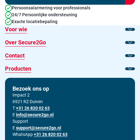
Persoonsalarmering voor professionals
24/7 Persoonlijke ondersteuning
Exacte locatiebepaling
Voor wie
Toon
Over Secure2Go
Toon
Contact
Toon
Producten
Toon
Bezoek ons op
Impact 2
6921 RZ Duiven
T
Bel ons op
+31 26 820 02 63
E
Stuur ons een e-mail op
info@secure2go.nl
Support
E
Stuur onze support afdeling een e-mail op
support@secure2go.nl
WhatsApp
+31 26 820 02 63