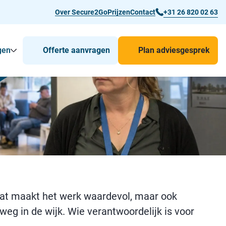
Over Secure2Go
Prijzen
Contact
+31 26 820 02 63
gen
Offerte aanvragen
Plan adviesgesprek
r Man-down & BHV Alarmering
Toon
Submenu voor Voor wie
Submenu voor Toepassingen
Dat maakt het werk waardevol, maar ook
eg in de wijk. Wie verantwoordelijk is voor