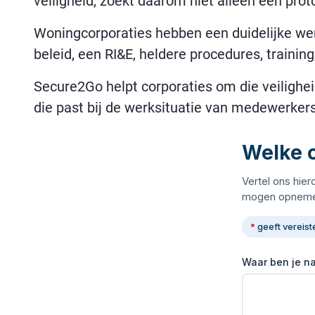
veiligheid, zoekt daarom niet alleen een prot
Woningcorporaties hebben een duidelijke wer
beleid, een RI&E, heldere procedures, traini
Secure2Go helpt corporaties om die veilighe
die past bij de werksituatie van medewerkers
Welke o
Vertel ons hier
mogen opneme
*
geeft vereist
Waar ben je n