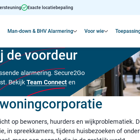
dersteuning
Exacte locatiebepaling
Man-down & BHV Alarmering
Voor wie
Toepassin
Toon
Submenu voor Agressie alarmering
Toon
Toon
Submenu voo
ij de voordeur
assende alarmering. Secure2Go
st. Bekijk
Team Connect
en
n woningcorporatie
cht op bewoners, huurders en wijkproblematiek. 
e, in spreekkamers, tijdens huisbezoeken of onderw