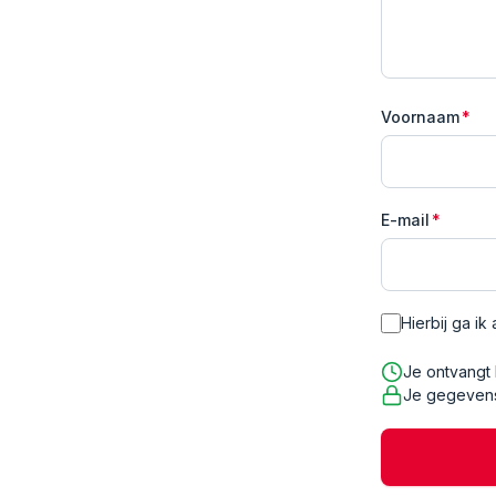
Voornaam
*
E-mail
*
Hierbij ga i
Je ontvangt
Je gegevens