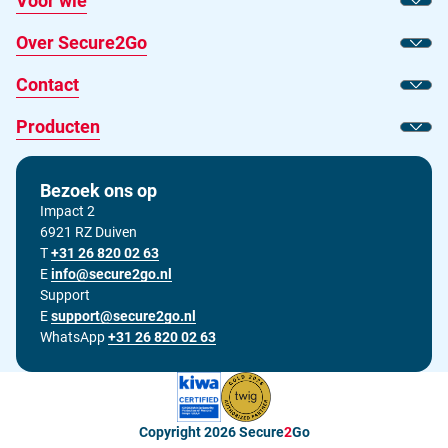
Voor wie
Toon
Over Secure2Go
Toon
Contact
Toon
Producten
Toon
Bezoek ons op
Impact 2
6921 RZ Duiven
T
Bel ons op
+31 26 820 02 63
E
Stuur ons een e-mail op
info@secure2go.nl
Support
E
Stuur onze support afdeling een e-mail op
support@secure2go.nl
WhatsApp
+31 26 820 02 63
Copyright 2026
Secure
2
Go