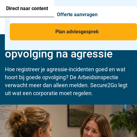
Agressie alarmering
+31 26 820 02 63
Too
Direct naar content
Offerte aanvragen
Man-down & BHV Alarmering
Too
Menu
Voor wie
Too
Plan adviesgesprek
Incident registratie &
Toepassingen
Too
opvolging na agressie
Hoe registreer je agressie-incidenten goed en wat
hoort bij goede opvolging? De Arbeidsinspectie
verwacht meer dan alleen melden. Secure2Go legt
uit wat een corporatie moet regelen.