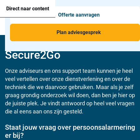
Agressie alarmering
+31 26 820 02 63
Too
Direct naar content
Offerte aanvragen
Man-down & BHV Alarmering
Too
Menu
Voor wie
Too
Plan adviesgesprek
Kennisbank van
Toepassingen
Too
Secure2Go
Onze adviseurs en ons support team kunnen je heel
veel vertellen over onze dienstverlening en over de
techniek die we daarvoor gebruiken. Maar als je zelf
graag grondig onderzoek wil doen, dan ben je hier op
de juiste plek. Je vindt antwoord op heel veel vragen
die al eens aan ons zijn gesteld.
Staat jouw vraag over persoonsalarmering
er bij?